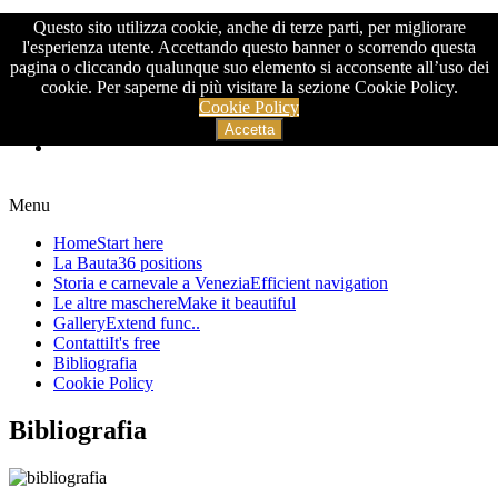
Questo sito utilizza cookie, anche di terze parti, per migliorare
>
l'esperienza utente. Accettando questo banner o scorrendo questa
pagina o cliccando qualunque suo elemento si acconsente all’uso dei
cookie. Per saperne di più visitare la sezione Cookie Policy.
Cookie Policy
Accetta
Menu
Home
Start here
La Bauta
36 positions
Storia e carnevale a Venezia
Efficient navigation
Le altre maschere
Make it beautiful
Gallery
Extend func..
Contatti
It's free
Bibliografia
Cookie Policy
Bibliografia