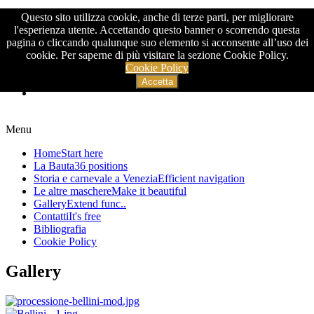
Questo sito utilizza cookie, anche di terze parti, per migliorare
>
l'esperienza utente. Accettando questo banner o scorrendo questa
pagina o cliccando qualunque suo elemento si acconsente all’uso dei
cookie. Per saperne di più visitare la sezione Cookie Policy.
Cookie Policy
Accetta
Menu
Home
Start here
La Bauta
36 positions
Storia e carnevale a Venezia
Efficient navigation
Le altre maschere
Make it beautiful
Gallery
Extend func..
Contatti
It's free
Bibliografia
Cookie Policy
Gallery