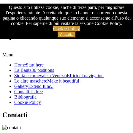
Questo sito utilizza cookie, anche di terze parti, per migliorare
>
l'esperienza utente. Accettando questo banner o scorrendo questa
pagina o cliccando qualunque suo elemento si acconsente all’uso dei
cookie. Per saperne di più visitare la sezione Cookie Policy.
Cookie Policy
Accetta
Menu
Home
Start here
La Bauta
36 positions
Storia e carnevale a Venezia
Efficient navigation
Le altre maschere
Make it beautiful
Gallery
Extend func..
Contatti
It's free
Bibliografia
Cookie Policy
Contatti